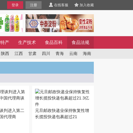
登录
注册
在线客服
加入收藏
方特产
生产技术
食品百科
食品法规
陕西
江西
甘肃
四川
青海
云南
海南
谈判进入第二
元旦邮政快递业保持恢复性增
国代理商
长揽投快递包裹超过21