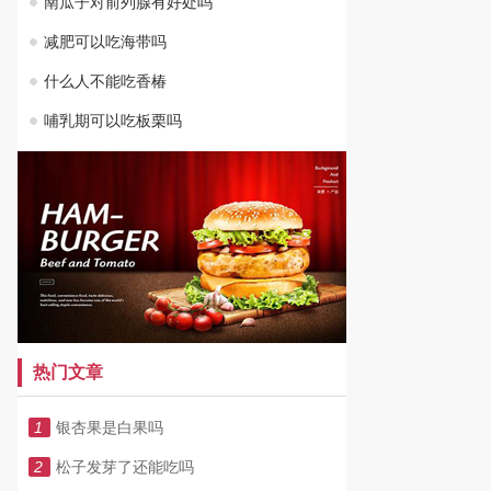
南瓜子对前列腺有好处吗
减肥可以吃海带吗
什么人不能吃香椿
哺乳期可以吃板栗吗
热门文章
1
银杏果是白果吗
2
松子发芽了还能吃吗