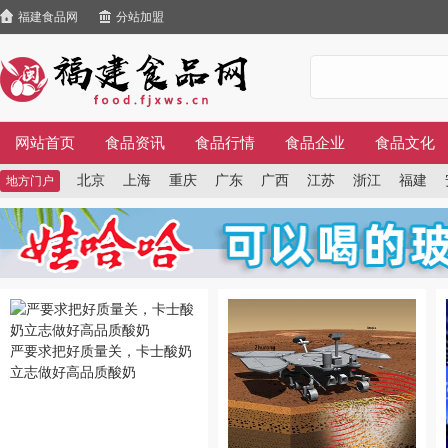
福建食品网
分站加盟
网站首页
食品资讯
食品行情
食品企业
食品文化
北京
上海
重庆
广东
广西
江苏
浙江
福建
地方门户
严要求把好质量关，卡士酸奶
立志做好高品质酸奶