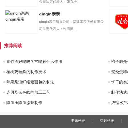
公司法定代表人：张兴松...
qinqin亲亲
qinqin亲亲
qinqin亲亲所属公司：福建亲亲股份有限公
司法定代表人：许清流...
娃哈哈
推荐阅读
青竹酒好喝吗？常喝有什么作用
柿子脯是
核桃鸡粒酥的制作技术
鸳鸯蛋糕
苹果浆渣纤维素面包的制法
饼干的类
赤贝及杂色蛤的加工工艺
制作法式
降血压降血脂茶制作
浓缩水产
专题列表
|
热词列表
|