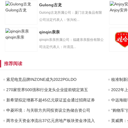
Gulong古龙
Gulong古龙
Anjoy安井
Gulong古龙所属公司：厦门古龙食品有限
公司法定代表人：张兴松...
qinqin亲亲
qinqin亲亲
qinqin亲亲所属公司：福建亲亲股份有限公
司法定代表人：许清流...
娃哈哈
推荐阅读
索尼电竞品牌INZONE成为2022PGLDO
核准制新
270家世界500强和行业龙头企业提前锁定第五
2022
新希望拟定增募不超45亿元获证监会通过招商证券
中远海能
申菱环境：与关联方共同投资设立热储合资公司
“购物车
两市全天资金净流出37亿元房地产板块资金净流入
英威腾：