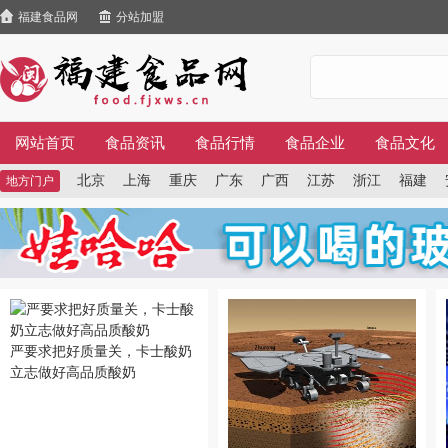
福建食品网
分站加盟
网站首页
食品资讯
食品行情
食品企业
食品文化
北京
上海
重庆
广东
广西
江苏
浙江
福建
地方门户
严要求把好质量关，卡士酸奶
立志做好高品质酸奶