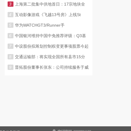
3
上海第二批集中供地首日：17宗地块全
4
互动影像游戏《飞越13号房》上线St
5
华为WATCHGT3/Runner手
6
中国银河维持中国中免推荐评级：Q3基
7
中设股份拟筹划控制权变更事项股票今起
8
交通运输部：将实现全国所有县市15分
9
晋拓股份董事长张东：公司持续服务于威