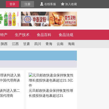
登录
注册
在线客服
加入收藏
方特产
生产技术
食品百科
食品法规
陕西
江西
甘肃
四川
青海
云南
海南
谈判进入第二
元旦邮政快递业保持恢复性增
国代理商
长揽投快递包裹超过21