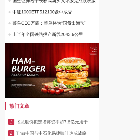
国金证券给予长春高新买入评级完成股权激
中证1000ETF512100盘中成交
菜鸟CEO万霖：菜鸟将为“国货出海”扩
上半年全国铁路投产新线2043.5公里
热门文章
1
飞龙股份拟定增募资不超7.8亿元用于
2
Tims中国与中石化易捷咖啡达成战略