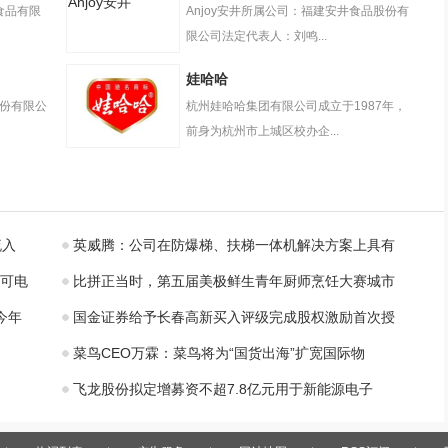
Anjoy安井
食品有限
Anjoy安井所属公司：福建安井食品股份有
限公司法定代表人：刘鸣...
娃哈哈
股份有限公
杭州娃哈哈集团有限公司成立于1987年，
前身为杭州市上城区校办企...
娃哈哈
流入
英威腾：公司在防爆梯、扶梯一体机解决方案上具有
可电
比拼正当时，第五届美极鲜生青年厨师烹饪大赛城市
今年
国金证券给予长春高新买入评级完成股权激励首次授
菜鸟CEO万霖：菜鸟将为“国货出海”扩宽国际物
飞龙股份拟定增募资不超7.8亿元用于新能源电子