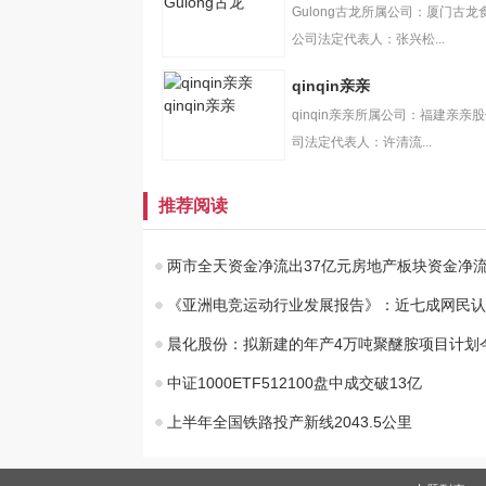
Gulong古龙
Gulong古龙所属公司：厦门古龙
公司法定代表人：张兴松...
qinqin亲亲
qinqin亲亲
qinqin亲亲所属公司：福建亲亲
司法定代表人：许清流...
推荐阅读
两市全天资金净流出37亿元房地产板块资金净
《亚洲电竞运动行业发展报告》：近七成网民认
晨化股份：拟新建的年产4万吨聚醚胺项目计划
中证1000ETF512100盘中成交破13亿
上半年全国铁路投产新线2043.5公里