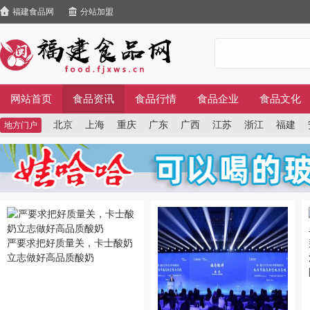
福建食品网
分站加盟
网站首页
食品资讯
食品行情
食品企业
食品文化
北京
上海
重庆
广东
广西
江苏
浙江
福建
地方门户
严要求把好质量关，卡士酸奶
立志做好高品质酸奶