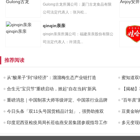
Gulong古龙
Anjoy安井
Gulong古龙所属公司：厦门古龙食品有限
公司法定代表人：张兴松...
qinqin亲亲
qinqin亲亲
qinqin亲亲所属公司：福建亲亲股份有限公
司法定代表人：许清流...
娃哈哈
推荐阅读
从“酸果子”到“绿经济”：溜溜梅生态产业链打造
蜜知道双
合生元“宝贝节”重磅启动，掀起“自在当妈”新风
【揭秘】
重磅消息｜中国制茶大师等级评定、中国茶行业品牌
“百年蔗
今日头条「双11头号国货精品计划」，强势助推双
豆黄金响
印度尼西亚检疫局局长莅临燕安居集团参观指导工作
多元变现